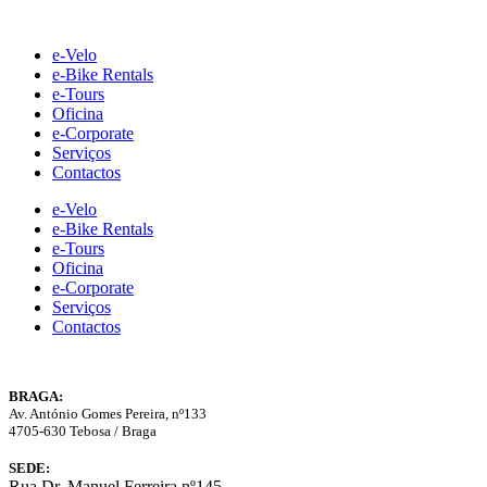
Skip
to
e-Velo
content
e-Bike Rentals
e-Tours
Oficina
e-Corporate
Serviços
Contactos
e-Velo
e-Bike Rentals
e-Tours
Oficina
e-Corporate
Serviços
Contactos
BRAGA:
Av. António Gomes Pereira, nº133
4705-630 Tebosa / Braga
SEDE:
Rua Dr. Manuel Ferreira nº145