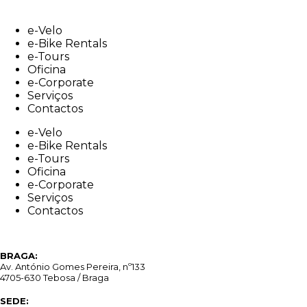
Skip
to
e-Velo
content
e-Bike Rentals
e-Tours
Oficina
e-Corporate
Serviços
Contactos
e-Velo
e-Bike Rentals
e-Tours
Oficina
e-Corporate
Serviços
Contactos
BRAGA:
Av. António Gomes Pereira, nº133
4705-630 Tebosa / Braga
SEDE: