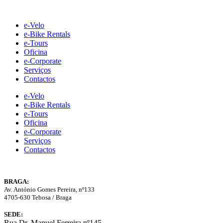
Skip
to
e-Velo
content
e-Bike Rentals
e-Tours
Oficina
e-Corporate
Serviços
Contactos
e-Velo
e-Bike Rentals
e-Tours
Oficina
e-Corporate
Serviços
Contactos
BRAGA:
Av. António Gomes Pereira, nº133
4705-630 Tebosa / Braga
SEDE:
Rua Dr. Manuel Ferreira nº145