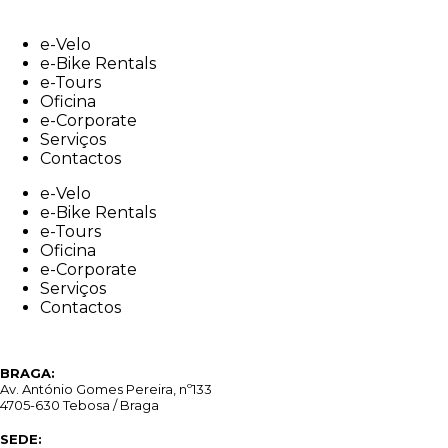
Skip
to
e-Velo
content
e-Bike Rentals
e-Tours
Oficina
e-Corporate
Serviços
Contactos
e-Velo
e-Bike Rentals
e-Tours
Oficina
e-Corporate
Serviços
Contactos
BRAGA:
Av. António Gomes Pereira, nº133
4705-630 Tebosa / Braga
SEDE: