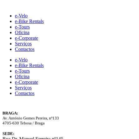
Skip
to
e-Velo
content
e-Bike Rentals
e-Tours
Oficina
e-Corporate
Serviços
Contactos
e-Velo
e-Bike Rentals
e-Tours
Oficina
e-Corporate
Serviços
Contactos
BRAGA:
Av. António Gomes Pereira, nº133
4705-630 Tebosa / Braga
SEDE:
Rua Dr. Manuel Ferreira nº145