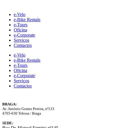
Skip
to
e-Velo
content
e-Bike Rentals
e-Tours
Oficina
e-Corporate
Serviços
Contactos
e-Velo
e-Bike Rentals
e-Tours
Oficina
e-Corporate
Serviços
Contactos
BRAGA:
Av. António Gomes Pereira, nº133
4705-630 Tebosa / Braga
SEDE:
Rua Dr. Manuel Ferreira nº145