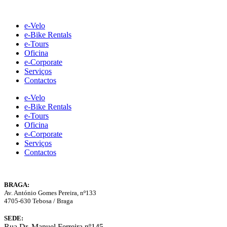
Skip
to
e-Velo
content
e-Bike Rentals
e-Tours
Oficina
e-Corporate
Serviços
Contactos
e-Velo
e-Bike Rentals
e-Tours
Oficina
e-Corporate
Serviços
Contactos
BRAGA:
Av. António Gomes Pereira, nº133
4705-630 Tebosa / Braga
SEDE:
Rua Dr. Manuel Ferreira nº145