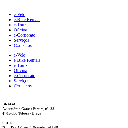
Skip
to
e-Velo
content
e-Bike Rentals
e-Tours
Oficina
e-Corporate
Serviços
Contactos
e-Velo
e-Bike Rentals
e-Tours
Oficina
e-Corporate
Serviços
Contactos
BRAGA:
Av. António Gomes Pereira, nº133
4705-630 Tebosa / Braga
SEDE:
Rua Dr. Manuel Ferreira nº145