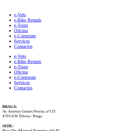
Skip
to
e-Velo
content
e-Bike Rentals
e-Tours
Oficina
e-Corporate
Serviços
Contactos
e-Velo
e-Bike Rentals
e-Tours
Oficina
e-Corporate
Serviços
Contactos
BRAGA:
Av. António Gomes Pereira, nº133
4705-630 Tebosa / Braga
SEDE:
Rua Dr. Manuel Ferreira nº145