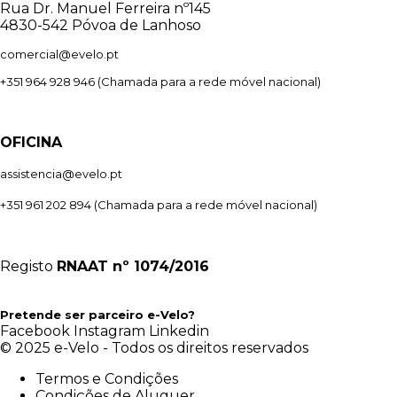
Rua Dr. Manuel Ferreira nº145
4830-542 Póvoa de Lanhoso
comercial@evelo.pt
+351 964 928 946
(Chamada para a rede móvel nacional)
OFICINA
assistencia@evelo.pt
+351 961 202 894
(Chamada para a rede móvel nacional)
Registo
RNAAT
nº 1074/2016
Pretende ser parceiro e-Velo?
Facebook
Instagram
Linkedin
© 2025 e-Velo - Todos os direitos reservados
Termos e Condições
Condições de Aluguer