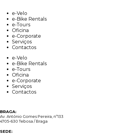
Skip
to
e-Velo
content
e-Bike Rentals
e-Tours
Oficina
e-Corporate
Serviços
Contactos
e-Velo
e-Bike Rentals
e-Tours
Oficina
e-Corporate
Serviços
Contactos
BRAGA:
Av. António Gomes Pereira, nº133
4705-630 Tebosa / Braga
SEDE: