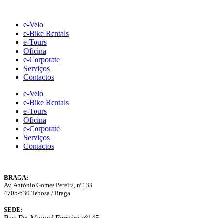
Skip
to
e-Velo
content
e-Bike Rentals
e-Tours
Oficina
e-Corporate
Serviços
Contactos
e-Velo
e-Bike Rentals
e-Tours
Oficina
e-Corporate
Serviços
Contactos
BRAGA:
Av. António Gomes Pereira, nº133
4705-630 Tebosa / Braga
SEDE:
Rua Dr. Manuel Ferreira nº145