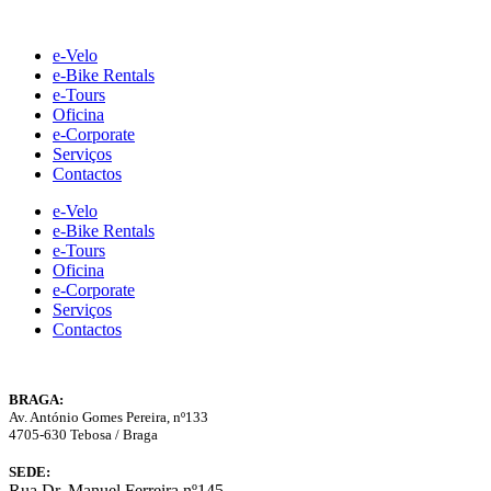
Skip
to
e-Velo
content
e-Bike Rentals
e-Tours
Oficina
e-Corporate
Serviços
Contactos
e-Velo
e-Bike Rentals
e-Tours
Oficina
e-Corporate
Serviços
Contactos
BRAGA:
Av. António Gomes Pereira, nº133
4705-630 Tebosa / Braga
SEDE:
Rua Dr. Manuel Ferreira nº145