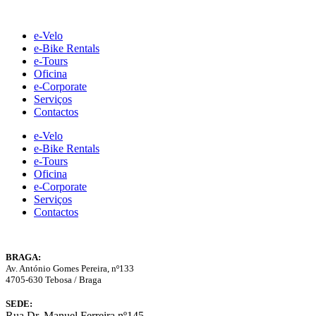
Skip
to
e-Velo
content
e-Bike Rentals
e-Tours
Oficina
e-Corporate
Serviços
Contactos
e-Velo
e-Bike Rentals
e-Tours
Oficina
e-Corporate
Serviços
Contactos
BRAGA:
Av. António Gomes Pereira, nº133
4705-630 Tebosa / Braga
SEDE:
Rua Dr. Manuel Ferreira nº145