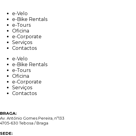
Skip
to
e-Velo
content
e-Bike Rentals
e-Tours
Oficina
e-Corporate
Serviços
Contactos
e-Velo
e-Bike Rentals
e-Tours
Oficina
e-Corporate
Serviços
Contactos
BRAGA:
Av. António Gomes Pereira, nº133
4705-630 Tebosa / Braga
SEDE: