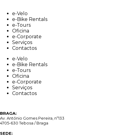
Skip
to
e-Velo
content
e-Bike Rentals
e-Tours
Oficina
e-Corporate
Serviços
Contactos
e-Velo
e-Bike Rentals
e-Tours
Oficina
e-Corporate
Serviços
Contactos
BRAGA:
Av. António Gomes Pereira, nº133
4705-630 Tebosa / Braga
SEDE: