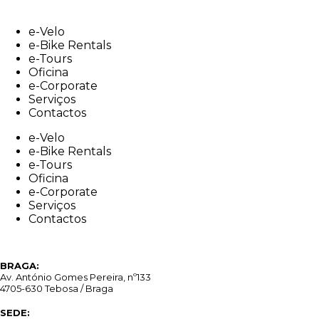
Skip
to
e-Velo
content
e-Bike Rentals
e-Tours
Oficina
e-Corporate
Serviços
Contactos
e-Velo
e-Bike Rentals
e-Tours
Oficina
e-Corporate
Serviços
Contactos
BRAGA:
Av. António Gomes Pereira, nº133
4705-630 Tebosa / Braga
SEDE: