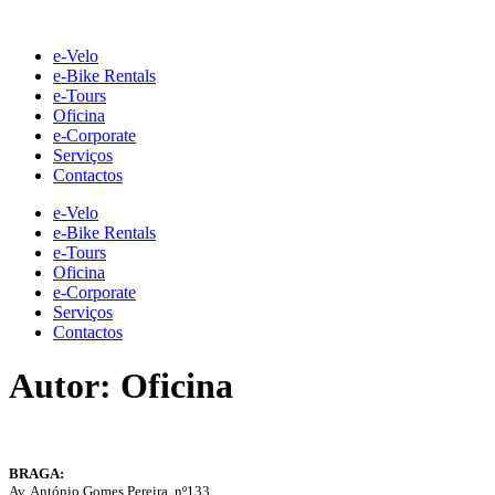
Skip
to
e-Velo
content
e-Bike Rentals
e-Tours
Oficina
e-Corporate
Serviços
Contactos
e-Velo
e-Bike Rentals
e-Tours
Oficina
e-Corporate
Serviços
Contactos
Autor:
Oficina
BRAGA:
Av. António Gomes Pereira, nº133